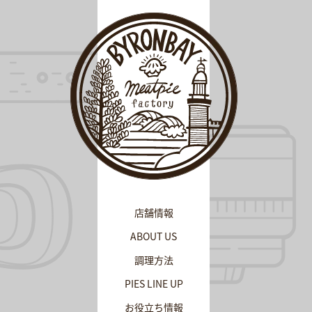
ス
キ
ッ
プ
す
る
店舗情報
ABOUT US
調理方法
PIES LINE UP
お役立ち情報