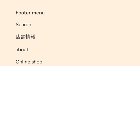
Footer menu
Search
店舗情報
about
Online shop
調理方法
お役立ち情報
Contact (Company)
Contact
pies Line up