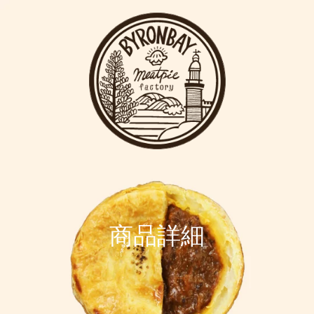
ス
キ
ッ
プ
す
る
商品詳細