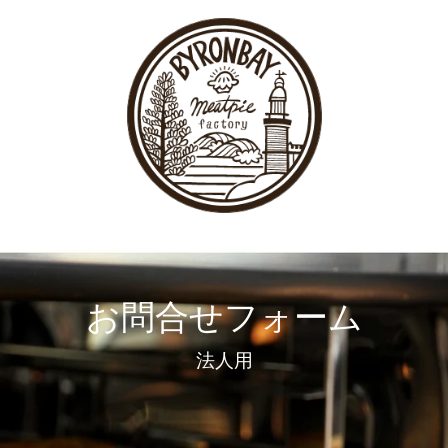
ス
キ
ッ
プ
す
る
お問合せフォーム
法人用