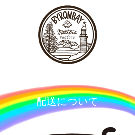
ス
キ
ッ
プ
す
る
配送について